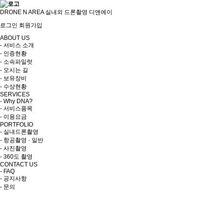
DRONE N AREA 실내외 드론촬영 디앤에이
로그인
회원가입
ABOUT US
- 서비스 소개
- 인증현황
- 소속파일럿
- 오시는 길
- 보유장비
- 수상현황
SERVICES
- Why DNA?
- 서비스품목
- 이용요금
PORTFOLIO
- 실내드론촬영
- 항공촬영 · 일반
- 사진촬영
- 360도 촬영
CONTACT US
- FAQ
- 공지사항
- 문의